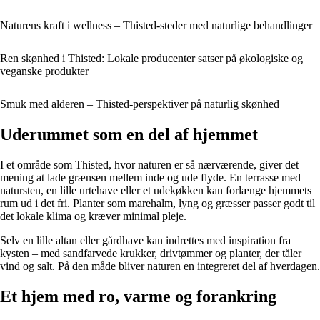
Naturens kraft i wellness – Thisted-steder med naturlige behandlinger
Ren skønhed i Thisted: Lokale producenter satser på økologiske og
veganske produkter
Smuk med alderen – Thisted-perspektiver på naturlig skønhed
Uderummet som en del af hjemmet
I et område som Thisted, hvor naturen er så nærværende, giver det
mening at lade grænsen mellem inde og ude flyde. En terrasse med
natursten, en lille urtehave eller et udekøkken kan forlænge hjemmets
rum ud i det fri. Planter som marehalm, lyng og græsser passer godt til
det lokale klima og kræver minimal pleje.
Selv en lille altan eller gårdhave kan indrettes med inspiration fra
kysten – med sandfarvede krukker, drivtømmer og planter, der tåler
vind og salt. På den måde bliver naturen en integreret del af hverdagen.
Et hjem med ro, varme og forankring