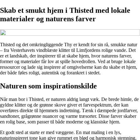
Skab et smukt hjem i Thisted med lokale
materialer og naturens farver
Thisted og det omkringliggende Thy er kendt for sin rå, smukke natur
– fra Vesterhavets vindblæste klitter til Limfjordens rolige vande. Det
er et landskab, der inspirerer til at skabe hjem, hvor naturens farver,
former og materialer får lov at spille hovedrollen. Ved at bruge lokale
ressourcer og lade sig inspirere af omgivelserne kan du skabe et hjem,
der både føles roligt, autentisk og forankret i stedet.
Naturen som inspirationskilde
Når man bor i Thisted, er naturen aldrig langt væk. De brede himle, de
gyldne klitter og de grønne skove giver et farvespektrum, der kan
overføres direkte til hjemmets indretning. Tænk i dæmpede jordfarver,
sandtoner, grågrønne nuancer og varme træsorter. Disse farver skaber
en rolig base, som passer til både moderne og klassiske hjem.
Et godt sted at starte er med væggene. En mat maling i en lys,
naturinspireret tone kan give rummet en blød og harmonisk stemning.