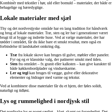
Kombinér med tekstiler i hør, uld eller bomuld – materialer, der både er
behagelige og bæredygtige.
Lokale materialer med sjæl
Thy og det nordvestjyske område har en lang tradition for håndværk
og brug af lokale materialer. Træ, sten og ler har i generationer været
brugt til at bygge og indrette huse. Ved at vælge materialer, der har
rødder i området, får du ikke bare et smukt resultat, men også en
forbindelse til landskabet omkring dig.
Træ
fra lokale skove kan bruges til gulve, møbler eller paneler.
Fyr og eg er klassiske valg, der patinerer smukt med tiden.
Sten
fra området – fx granit eller kalksten – kan give karakter til
både køkkenbordplader og vindueskarme.
Ler og tegl
kan bruges til vægge, gulve eller dekorative
elementer og bidrager med varme og tekstur.
Ved at kombinere disse materialer får du et hjem, der føles solidt,
naturligt og tidløst.
Lys og rummelighed i nordjysk stil
Det nordjyske lys er noget særligt – klart, skarpt og foranderligt. Det