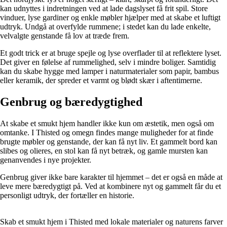
kan udnyttes i indretningen ved at lade dagslyset få frit spil. Store
vinduer, lyse gardiner og enkle møbler hjælper med at skabe et luftigt
udtryk. Undgå at overfylde rummene; i stedet kan du lade enkelte,
velvalgte genstande få lov at træde frem.
Et godt trick er at bruge spejle og lyse overflader til at reflektere lyset.
Det giver en følelse af rummelighed, selv i mindre boliger. Samtidig
kan du skabe hygge med lamper i naturmaterialer som papir, bambus
eller keramik, der spreder et varmt og blødt skær i aftentimerne.
Genbrug og bæredygtighed
At skabe et smukt hjem handler ikke kun om æstetik, men også om
omtanke. I Thisted og omegn findes mange muligheder for at finde
brugte møbler og genstande, der kan få nyt liv. Et gammelt bord kan
slibes og olieres, en stol kan få nyt betræk, og gamle mursten kan
genanvendes i nye projekter.
Genbrug giver ikke bare karakter til hjemmet – det er også en måde at
leve mere bæredygtigt på. Ved at kombinere nyt og gammelt får du et
personligt udtryk, der fortæller en historie.
Skab et smukt hjem i Thisted med lokale materialer og naturens farver