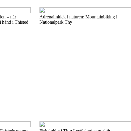
ien – når
Adrenalinkick i naturen: Mountainbiking i
i hånd i Thisted
Nationalpark Thy
 Thisteds mange
Fiskelykke i Thy: Lystfiskeri som aktiv