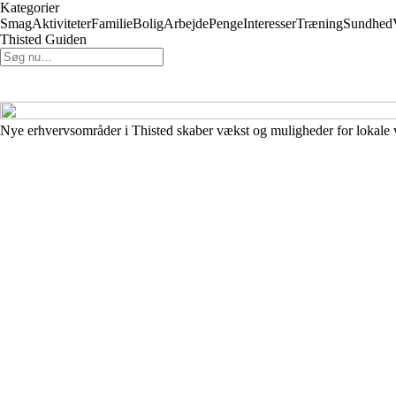
Kategorier
Smag
Aktiviteter
Familie
Bolig
Arbejde
Penge
Interesser
Træning
Sundhed
Thisted Guiden
Nye erhvervsområder i Thisted skaber vækst og muligheder for lokale