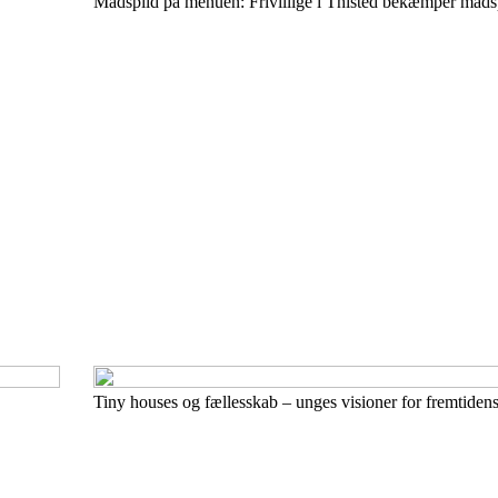
Madspild på menuen: Frivillige i Thisted bekæmper mads
Tiny houses og fællesskab – unges visioner for fremtidens