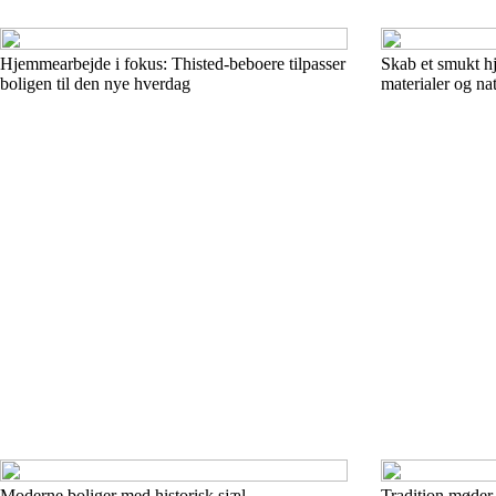
Hjemmearbejde i fokus: Thisted-beboere tilpasser
Skab et smukt h
boligen til den nye hverdag
materialer og na
Moderne boliger med historisk sjæl –
Tradition møder 