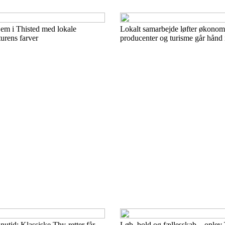
jem i Thisted med lokale
Lokalt samarbejde løfter økonom
turens farver
producenter og turisme går hånd 
nutid: Klassiske Thy-retter får
Løb, bold og fællesskab – oplev