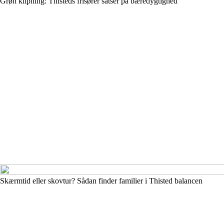
Grøn klipning: Thisteds frisører satser på bæredygtighed
Skærmtid eller skovtur? Sådan finder familier i Thisted balancen