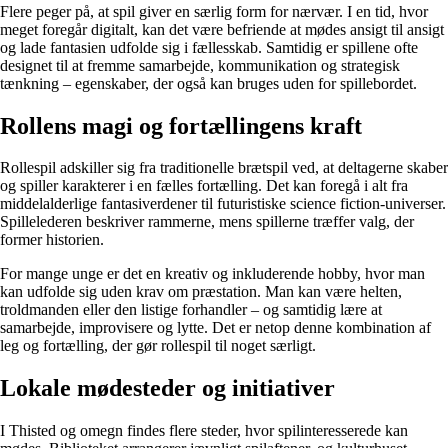
Flere peger på, at spil giver en særlig form for nærvær. I en tid, hvor
meget foregår digitalt, kan det være befriende at mødes ansigt til ansigt
og lade fantasien udfolde sig i fællesskab. Samtidig er spillene ofte
designet til at fremme samarbejde, kommunikation og strategisk
tænkning – egenskaber, der også kan bruges uden for spillebordet.
Rollens magi og fortællingens kraft
Rollespil adskiller sig fra traditionelle brætspil ved, at deltagerne skaber
og spiller karakterer i en fælles fortælling. Det kan foregå i alt fra
middelalderlige fantasiverdener til futuristiske science fiction-universer.
Spillelederen beskriver rammerne, mens spillerne træffer valg, der
former historien.
For mange unge er det en kreativ og inkluderende hobby, hvor man
kan udfolde sig uden krav om præstation. Man kan være helten,
troldmanden eller den listige forhandler – og samtidig lære at
samarbejde, improvisere og lytte. Det er netop denne kombination af
leg og fortælling, der gør rollespil til noget særligt.
Lokale mødesteder og initiativer
I Thisted og omegn findes flere steder, hvor spilinteresserede kan