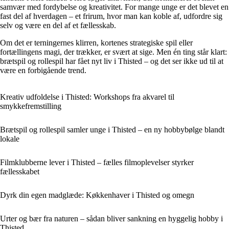
samvær med fordybelse og kreativitet. For mange unge er det blevet en
fast del af hverdagen – et frirum, hvor man kan koble af, udfordre sig
selv og være en del af et fællesskab.
Om det er terningernes klirren, kortenes strategiske spil eller
fortællingens magi, der trækker, er svært at sige. Men én ting står klart:
brætspil og rollespil har fået nyt liv i Thisted – og det ser ikke ud til at
være en forbigående trend.
Kreativ udfoldelse i Thisted: Workshops fra akvarel til
smykkefremstilling
Brætspil og rollespil samler unge i Thisted – en ny hobbybølge blandt
lokale
Filmklubberne lever i Thisted – fælles filmoplevelser styrker
fællesskabet
Dyrk din egen madglæde: Køkkenhaver i Thisted og omegn
Urter og bær fra naturen – sådan bliver sankning en hyggelig hobby i
Thisted