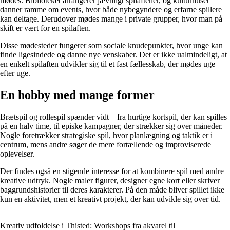
mødes. Biblioteket arrangerer jævnligt spilaftener, og kulturhuset
danner ramme om events, hvor både nybegyndere og erfarne spillere
kan deltage. Derudover mødes mange i private grupper, hvor man på
skift er vært for en spilaften.
Disse mødesteder fungerer som sociale knudepunkter, hvor unge kan
finde ligesindede og danne nye venskaber. Det er ikke ualmindeligt, at
en enkelt spilaften udvikler sig til et fast fællesskab, der mødes uge
efter uge.
En hobby med mange former
Brætspil og rollespil spænder vidt – fra hurtige kortspil, der kan spilles
på en halv time, til episke kampagner, der strækker sig over måneder.
Nogle foretrækker strategiske spil, hvor planlægning og taktik er i
centrum, mens andre søger de mere fortællende og improviserede
oplevelser.
Der findes også en stigende interesse for at kombinere spil med andre
kreative udtryk. Nogle maler figurer, designer egne kort eller skriver
baggrundshistorier til deres karakterer. På den måde bliver spillet ikke
kun en aktivitet, men et kreativt projekt, der kan udvikle sig over tid.
Kreativ udfoldelse i Thisted: Workshops fra akvarel til