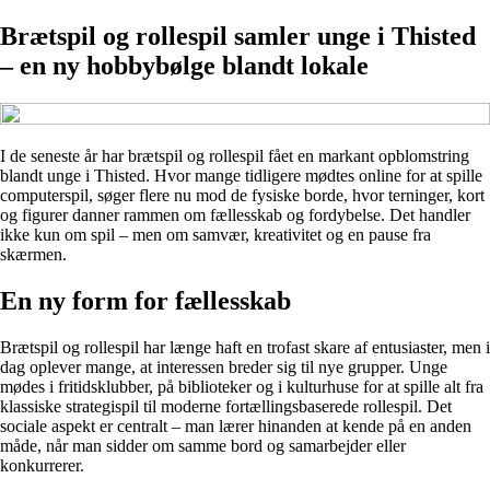
Brætspil og rollespil samler unge i Thisted
– en ny hobbybølge blandt lokale
I de seneste år har brætspil og rollespil fået en markant opblomstring
blandt unge i Thisted. Hvor mange tidligere mødtes online for at spille
computerspil, søger flere nu mod de fysiske borde, hvor terninger, kort
og figurer danner rammen om fællesskab og fordybelse. Det handler
ikke kun om spil – men om samvær, kreativitet og en pause fra
skærmen.
En ny form for fællesskab
Brætspil og rollespil har længe haft en trofast skare af entusiaster, men i
dag oplever mange, at interessen breder sig til nye grupper. Unge
mødes i fritidsklubber, på biblioteker og i kulturhuse for at spille alt fra
klassiske strategispil til moderne fortællingsbaserede rollespil. Det
sociale aspekt er centralt – man lærer hinanden at kende på en anden
måde, når man sidder om samme bord og samarbejder eller
konkurrerer.