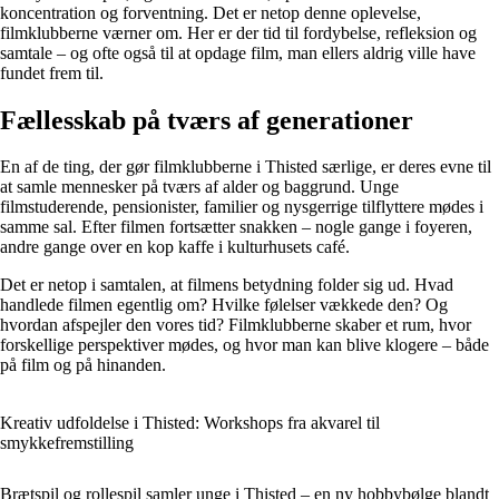
koncentration og forventning. Det er netop denne oplevelse,
filmklubberne værner om. Her er der tid til fordybelse, refleksion og
samtale – og ofte også til at opdage film, man ellers aldrig ville have
fundet frem til.
Fællesskab på tværs af generationer
En af de ting, der gør filmklubberne i Thisted særlige, er deres evne til
at samle mennesker på tværs af alder og baggrund. Unge
filmstuderende, pensionister, familier og nysgerrige tilflyttere mødes i
samme sal. Efter filmen fortsætter snakken – nogle gange i foyeren,
andre gange over en kop kaffe i kulturhusets café.
Det er netop i samtalen, at filmens betydning folder sig ud. Hvad
handlede filmen egentlig om? Hvilke følelser vækkede den? Og
hvordan afspejler den vores tid? Filmklubberne skaber et rum, hvor
forskellige perspektiver mødes, og hvor man kan blive klogere – både
på film og på hinanden.
Kreativ udfoldelse i Thisted: Workshops fra akvarel til
smykkefremstilling
Brætspil og rollespil samler unge i Thisted – en ny hobbybølge blandt