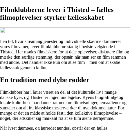
Filmklubberne lever i Thisted – fælles
filmoplevelser styrker fællesskabet
I en tid, hvor streamingtjenester og individuelle skærme dominerer
vores filmvaner, lever filmklubberne stadig i bedste velgående i
Thisted. Her mødes filmelskere for at dele oplevelser, diskutere film og
mærke den særlige stemning, der opstår, når man ser en film sammen
med andre. Det handler ikke kun om at se film – men om at skabe
fællesskab gennem kultur.
En tradition med dybe rødder
Filmklubber har i årtier været en del af det kulturelle liv i mange
danske byer, og Thisted er ingen undtagelse. Byens biografmiljø og
lokale kulturhuse har dannet ramme om filmvisninger, temaaftener og
samtaler om alt fra klassiske mesterværker til nye dokumentarer. For
mange er det en måde at holde fast i den kollektive filmoplevelse –
noget, der adskiller sig markant fra at se film alene derhjemme.
Når lyset dæmpes, og lærredet tændes, opstår der en fælles