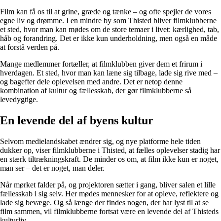
Film kan få os til at grine, græde og tænke – og ofte spejler de vores
egne liv og drømme. I en mindre by som Thisted bliver filmklubberne
et sted, hvor man kan mødes om de store temaer i livet: kærlighed, tab,
håb og forandring. Det er ikke kun underholdning, men også en måde
at forstå verden på.
Mange medlemmer fortæller, at filmklubben giver dem et frirum i
hverdagen. Et sted, hvor man kan læne sig tilbage, lade sig rive med –
og bagefter dele oplevelsen med andre. Det er netop denne
kombination af kultur og fællesskab, der gør filmklubberne så
levedygtige.
En levende del af byens kultur
Selvom medielandskabet ændrer sig, og nye platforme hele tiden
dukker op, viser filmklubberne i Thisted, at fælles oplevelser stadig har
en stærk tiltrækningskraft. De minder os om, at film ikke kun er noget,
man ser – det er noget, man deler.
Når mørket falder på, og projektoren sætter i gang, bliver salen et lille
fællesskab i sig selv. Her mødes mennesker for at opleve, reflektere og
lade sig bevæge. Og så længe der findes nogen, der har lyst til at se
film sammen, vil filmklubberne fortsat være en levende del af Thisteds
kulturliv.